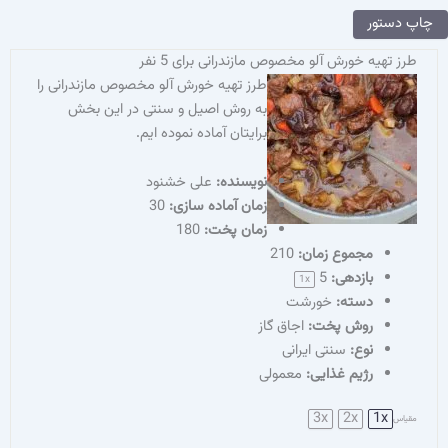
ر
 خورش آلو مخصوص مازندرانی برای 5 نفر
طرز تهیه خورش آلو مخصوص مازندرانی را
به روش اصیل و سنتی در این بخش
برایتان آماده نموده ایم.
نویسنده‌:
علی خشنود
زمان آماده سازی:
30
زمان پخت:
180
مجموع زمان:
210
بازدهی:
5
1
x
دسته:
خورشت
روش پخت:
اجاق گاز
نوع:
سنتی ایرانی
رژیم غذایی:
معمولی
3x
2x