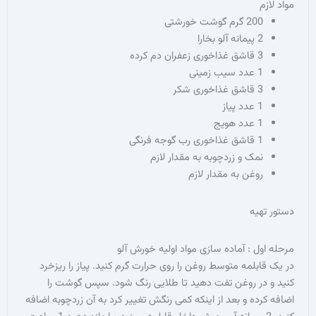
م
200
گرم گوشت خورشتی
2
پیمانه آلو بخارا
3
قاشق غذاخوری زعفران دم کرده
1
عدد سیب زمینی
3
قاشق غذاخوری شکر
1
عدد پیاز
1
عدد هویج
1
قاشق غذاخوری رب گوجه فرنگی
نمک و زردچوبه به مقدار لازم
روغن به مقدار لازم
هیه
ول : آماده سازی مواد اولیه خورش آلو
ابلمه متوسط روغن را روی حرارت گرم کنید. پیاز را ریزخرد
در روغن تفت دهید تا طلایی رنگ شود. سپس گوشت را
رده و بعد از اینکه کمی رنگش تغییر کرد به آن زردچوبه اضافه