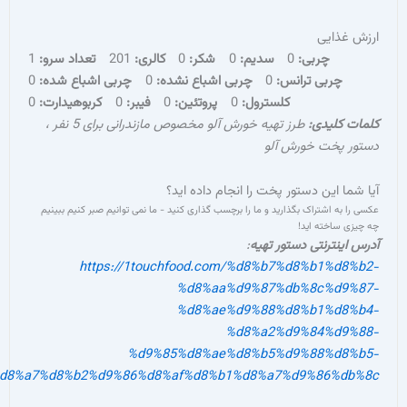
ایی
چربی:
0
سدیم:
0
شکر:
0
کالری:
201
تعداد سرو:
1
ربی ترانس:
0
چربی اشباع نشده:
0
چربی اشباع شده:
0
کلسترول:
0
پروتئین:
0
فیبر:
0
کربوهیدارت:
0
لیدی:
طرز تهیه خورش آلو مخصوص مازندرانی برای 5 نفر ،
پخت خورش آلو
این دستور پخت را انجام داده اید؟
 اشتراک بگذارید و ما را برچسب گذاری کنید - ما نمی توانیم صبر کنیم ببینیم
اخته اید!
نترنتی دستور تهیه
:
https://1touchfood.com/%d8%b7%d8%b1%
%d8%aa%d9%87%db%8c%d
%d8%ae%d9%88%d8%b1%d
%d8%a2%d9%84%d
%d9%85%d8%ae%d8%b5%d9%88%d
%d9%85%d8%a7%d8%b2%d9%86%d8%af%d8%b1%d8%a7%d9%86%d