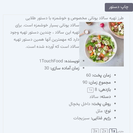
چاپ دستور
طرز تهیه سالاد یونانی مخصوص و خوشمزه با دستور طلایی
سالاد یونانی بسیار خوشمزه است. برای
تهیه این سالاد ، چندین دستور تهیه وجود
دارد که مهمترین آنها همین دستور تهیه
سالاد است که آورده شده است.
نویسنده‌:
1TouchFood
زمان آماده سازی:
30
زمان پخت:
60
مجموع زمان:
90
بازدهی:
8
1
x
دسته:
سالاد
روش پخت:
داخل یخچال
نوع:
ملل
رژیم غذایی:
سبزیجات
3x
2x
1x
مقیاس