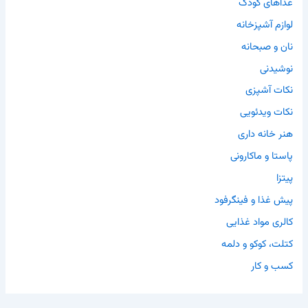
غذاهای کودک
لوازم آشپزخانه
نان و صبحانه
نوشیدنی
نکات آشپزی
نکات ویدئویی
هنر خانه داری
پاستا و ماکارونی
پیتزا
پیش غذا و فینگرفود
کالری مواد غذایی
کتلت، کوکو و دلمه
کسب و کار