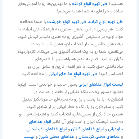
هستید؟
طرز تهیه انواع کوفته
و ما بهترین‌ها رو با آموزش‌های
ساده و حرفه‌ای به شما هدیه می‌دیم!
طرز تهیه انواع کباب
،
طرز تهیه انواع خورشت
را حتما مطالعه
کنید. هر رسپی در این بخش، سفری به فرهنگ غنی ایرانه. با
مواد اولیه در دسترس، آشپزی رو به هنری دلپذیر تبدیل کنید.
ترفندهای طلایی ما، از انتخاب ادویه‌های ناب تا پخت
بی‌نقص، شما رو به یک استاد آشپزی بدل می‌کنه. تازه‌واردید؟
نگران نباشید؛ قدم به قدم همراهتونیم تا طعم‌های
بیادماندنی خلق کنید. با هر لقمه، تاریخ و عشق ایران رو
احساس کنید!
طرز تهیه انواع غذاهای ایرانی
را مطالعه کنید.
لیست انواع غذاهای ایرانی
بسیار جالب و خواندنی است. اینجا
نه‌تنها دستور پخت، بلکه دنیایی از طعم و اصالت در
انتظارتونه. با ما پخت و پز رو به تجربه‌ای خاطره‌انگیز تبدیل
کنید و سفره‌تون رو با رنگ و عطر ایرانی پر از شادی کنید.
همین حالا یکی از رسپی‌ها رو انتخاب کنید و آشپزخانه‌تون رو
به قلب فرهنگ ایران و استانهای آن نظیر
انواع غذاهای
مازندرانی
و
انواع غذاهای گیلان
و
انواع غذاهای آذربایجانی
و
غذاهای محلی کردستان
و
غذاهای محلی شیراز
و
لیست