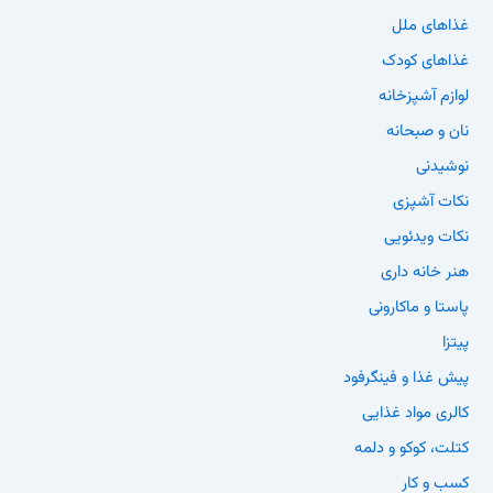
غذاهای ملل
غذاهای کودک
لوازم آشپزخانه
نان و صبحانه
نوشیدنی
نکات آشپزی
نکات ویدئویی
هنر خانه داری
پاستا و ماکارونی
پیتزا
پیش غذا و فینگرفود
کالری مواد غذایی
کتلت، کوکو و دلمه
کسب و کار