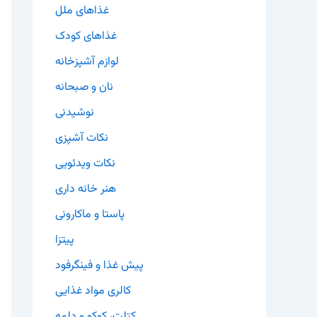
غذاهای ملل
غذاهای کودک
لوازم آشپزخانه
نان و صبحانه
نوشیدنی
نکات آشپزی
نکات ویدئویی
هنر خانه داری
پاستا و ماکارونی
پیتزا
پیش غذا و فینگرفود
کالری مواد غذایی
کتلت، کوکو و دلمه