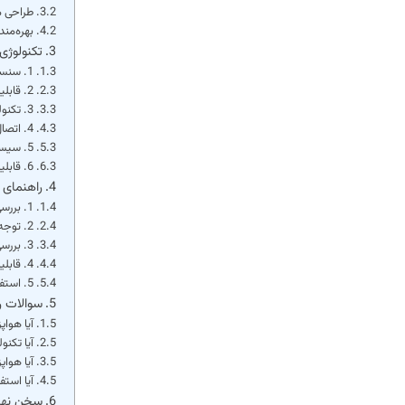
طراحی م
بهره‌مند
تکنولوژی
1. سنسورهای هوشمند برای کنترل دقیق پخت
2. قابلیت برنامه‌ریزی هوشمند
3. تکنولوژی گرمادهی سه‌بعدی (3D Air Circulation)
4. اتصال به اپلیکیشن موبایل
5. سیستم تمیزکننده خودکار
6. قابلیت چرخش خودکار سبد یا سیخ
راهنمای 
1. بررسی برند و کشور سازنده
2. توجه به ظرفیت دستگاه
3. بررسی تعداد برنامه‌های پخت
4. قابلیت اتصال هوشمند
5. استفاده صحیح برای طول عمر بیشتر
سوالات ر
آیا هواپ
آیا تکنو
آیا هواپ
آیا است
سخن نها