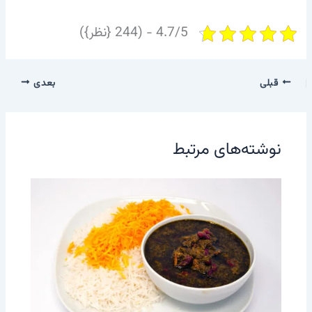
4.7/5 - (244 {نظر})
قبلی
بعدی
نوشته‌های مرتبط