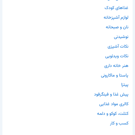
غذاهای کودک
لوازم آشپزخانه
نان و صبحانه
نوشیدنی
نکات آشپزی
نکات ویدئویی
هنر خانه داری
پاستا و ماکارونی
پیتزا
پیش غذا و فینگرفود
کالری مواد غذایی
کتلت، کوکو و دلمه
کسب و کار