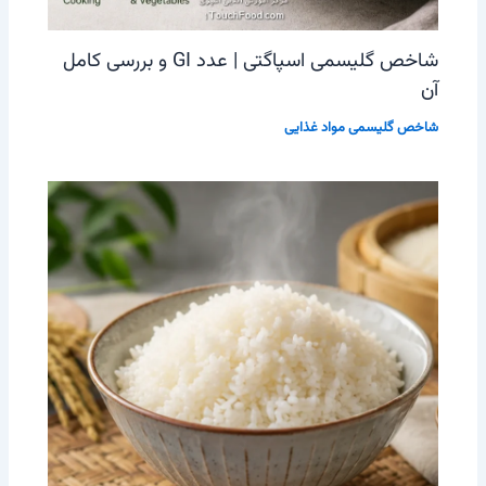
شاخص گلیسمی اسپاگتی | عدد GI و بررسی کامل
آن
شاخص گلیسمی مواد غذایی