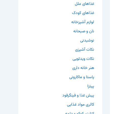
غذاهای ملل
غذاهای کودک
لوازم آشپزخانه
نان و صبحانه
نوشیدنی
نکات آشپزی
نکات ویدئویی
هنر خانه داری
پاستا و ماکارونی
پیتزا
پیش غذا و فینگرفود
کالری مواد غذایی
کتلت، کوکو و دلمه