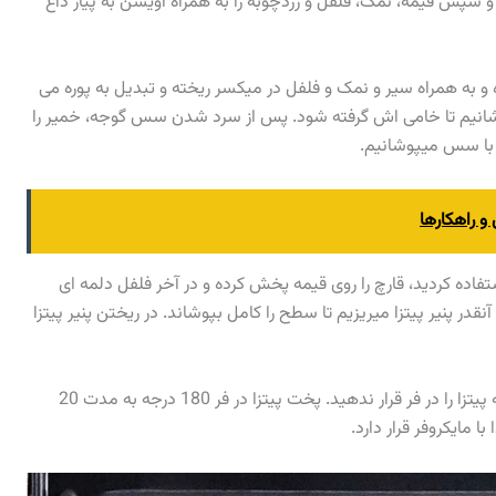
 و سپس قیمه، نمک، فلفل و زردچوبه را به همراه آویشن به پیاز داغ
و به همراه سیر و نمک و فلفل در میکسر ریخته و تبدیل به پوره می
شانیم تا خامی اش گرفته شود. پس از سرد شدن سس گوجه، خمیر را
با سس میپوشانیم.
و راهکارها
اده کردید، قارچ را روی قیمه پخش کرده و در آخر فلفل دلمه ای
در پنیر پیتزا میریزیم تا سطح را کامل بپوشاند. در ریختن پنیر پیتزا
بهتر است کمی صبر کنید تا پیتزا مزه دار شود و بلافاصله پیتزا را در فر قرار ندهید. پخت پیتزا در فر 180 درجه به مدت 20
 مایکروفر قرار دارد.