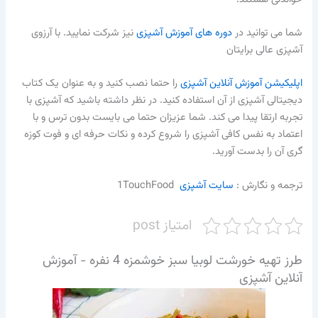
شما می توانید در
دوره های آموزش آشپزی
نیز شرکت نمایید. با آرزوی
آشپزی عالی برایتان
اپلیکیشن آموزش آنلاین آشپزی
را حتما نصب کنید و به عنوان یک کتاب
دیجیتالی آشپزی از آن استفاده کنید. در نظر داشته باشید که آشپزی با
تجربه ارتقا پیدا می کند. شما عزیزان حتما می بایست بدون ترس و با
اعتماد به نفس کافی آشپزی را شروع کرده و نکات حرفه ای و فوت کوزه
گری آن را بدست آورید.
ترجمه و نگارش :‌
سایت آشپزی
1TouchFood​
امتیاز post
طرز تهیه خورشت لوبیا سبز خوشمزه 4 نفره - آموزش
آنلاین آشپزی