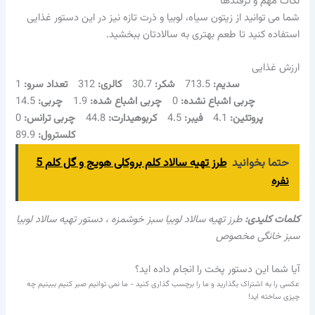
نکات مهم و ترفندها
شما می توانید از زیتون سیاه، لوبیا و ذرت تازه نیز در این دستور غذایی
استفاده کنید تا طعم بهتری به سالادتان ببخشید.
ارزش غذایی
سدیم:
713.5
شکر:
30.7
کالری:
312
تعداد سرو:
1
چربی اشباع نشده:
0
چربی اشباع شده:
1.9
چربی:
14.5
پروتئین:
4.1
فیبر:
4.5
کربوهیدارت:
44.8
چربی ترانس:
0
کلسترول:
89.9
حتما بخوانید
طرز تهیه سالاد کلم بروکلی هویج و گل کلم 5
نفره
کلمات کلیدی:
طرز تهیه سالاد لوبیا سبز خوشمزه ، دستور تهیه سالاد لوبیا
سبز خانگی مخصوص
آیا شما این دستور پخت را انجام داده اید؟
عکسی را به اشتراک بگذارید و ما را برچسب گذاری کنید - ما نمی توانیم صبر کنیم ببینیم چه
چیزی ساخته اید!