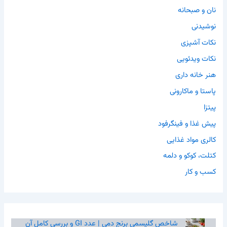
نان و صبحانه
نوشیدنی
نکات آشپزی
نکات ویدئویی
هنر خانه داری
پاستا و ماکارونی
پیتزا
پیش غذا و فینگرفود
کالری مواد غذایی
کتلت، کوکو و دلمه
کسب و کار
شاخص گلیسمی برنج دمی | عدد GI و بررسی کامل آن