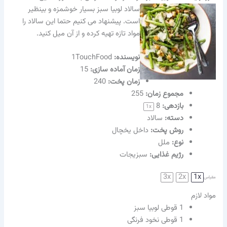
سالاد لوبیا سبز بسیار خوشمزه و بینظیر
است. پیشنهاد می کنیم حتما این سالاد را
مواد تازه تهیه کرده و از آن میل کنید.
نویسنده‌:
1TouchFood
زمان آماده سازی:
15
زمان پخت:
240
مجموع زمان:
255
بازدهی:
8
1
x
دسته:
سالاد
روش پخت:
داخل یخچال
نوع:
ملل
رژیم غذایی:
سبزیجات
3x
2x
1x
مقیاس
مواد لازم
1
قوطی لوبیا سبز
1
قوطی نخود فرنگی