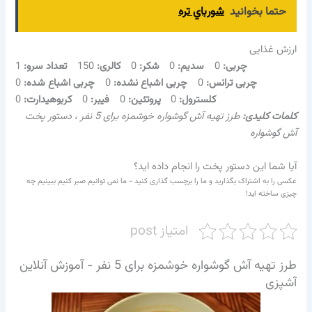
حتما بخوانید
شورباي تره
ارزش غذایی
چربی:
0
سدیم:
0
شکر:
0
کالری:
150
تعداد سرو:
1
چربی ترانس:
0
چربی اشباع نشده:
0
چربی اشباع شده:
0
کلسترول:
0
پروتئین:
0
فیبر:
0
کربوهیدارت:
0
کلمات کلیدی:
طرز تهیه آش گوشواره خوشمزه برای 5 نفر ، دستور پخت
آش گوشواره
آیا شما این دستور پخت را انجام داده اید؟
عکسی را به اشتراک بگذارید و ما را برچسب گذاری کنید - ما نمی توانیم صبر کنیم ببینیم چه
چیزی ساخته اید!
امتیاز post
طرز تهیه آش گوشواره خوشمزه برای 5 نفر - آموزش آنلاین
آشپزی