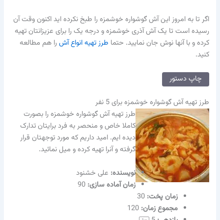
اگر تا به امروز این آش گوشواره خوشمزه را طبخ نکرده اید اکنون وقت آن
رسیده است تا یک آش آذری خوشمزه و درجه یک را برای عزیزانتان تهیه
کرده و با آنها نوش جان نمایید. حتما
طرز تهیه انواع آش
را هم مطالعه
کنید.
چاپ دستور
طرز تهیه آش گوشواره خوشمزه برای 5 نفر
طرز تهیه آش گوشواره خوشمزه را بصورت
کاملا خاص و منحصر به فرد برایتان تدارک
دیده ایم. امید داریم که مورد توجهتان قرار
گرفته و آنرا تهیه کرده و میل نمائید.
نویسنده‌:
علی خشنود
زمان آماده سازی:
90
زمان پخت:
30
مجموع زمان:
120