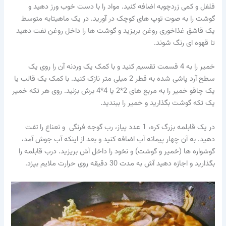
فلفل و کمی زردچوبه اضافه کنید. مواد را با دست خوب ورز دهید و
گوشت را به صوت توپ های کوچک در آورید. در یک ماهیتابه متوسط
یک قاشق غذاخوری روغن بریزید و گوشت ها را داخل روغن تفت دهید
تا قهوه ای رنگ شوند.
خمیر را به 4 قسمت تقسیم کنید و با کمک یک وردنه آن را روی یک
سطح آرد پاشی شده به قطر 2 میلی متر نازک کنید. با کمک یک قالب یا
یک چاقو خمیر را به مربع های 2*2 یا 4*4 برش بزنید. روی هر تکه خمیر
یک تکه گوشت بگذارید و خمیر را ببندید.
در یک قابلمه بزرگ کره، 1 عدد پیاز، رب گوجه فرنگی و نعناع را تفت
دهید. به آن چهار پیمانه آب اضافه کنید و بعد از اینکه آب جوش آمد،
گوشواره ها (خمیر و گوشت) و نخود را داخل آش بریزید. درب قابلمه را
بگذارید و اجازه دهید آش به مدت 30 دقیقه روی حرارت ملایم بپزد.