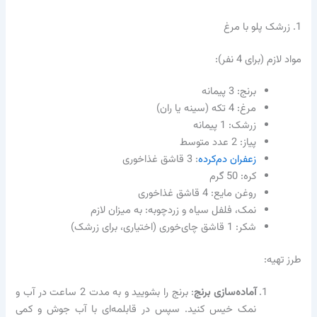
1. زرشک پلو با مرغ
مواد لازم (برای 4 نفر):
برنج: 3 پیمانه
مرغ: 4 تکه (سینه یا ران)
زرشک: 1 پیمانه
پیاز: 2 عدد متوسط
زعفران دم‌کرده
: 3 قاشق غذاخوری
کره: 50 گرم
روغن مایع: 4 قاشق غذاخوری
نمک، فلفل سیاه و زردچوبه: به میزان لازم
شکر: 1 قاشق چای‌خوری (اختیاری، برای زرشک)
طرز تهیه:
آماده‌سازی برنج
: برنج را بشویید و به مدت 2 ساعت در آب و
نمک خیس کنید. سپس در قابلمه‌ای با آب جوش و کمی