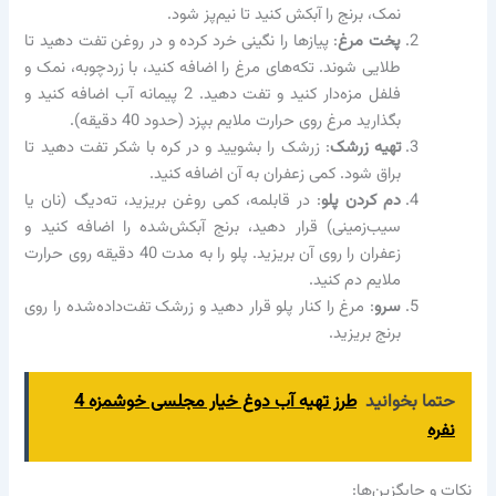
نمک، برنج را آبکش کنید تا نیم‌پز شود.
پخت مرغ
: پیازها را نگینی خرد کرده و در روغن تفت دهید تا
طلایی شوند. تکه‌های مرغ را اضافه کنید، با زردچوبه، نمک و
فلفل مزه‌دار کنید و تفت دهید. 2 پیمانه آب اضافه کنید و
بگذارید مرغ روی حرارت ملایم بپزد (حدود 40 دقیقه).
تهیه زرشک
: زرشک را بشویید و در کره با شکر تفت دهید تا
براق شود. کمی زعفران به آن اضافه کنید.
دم کردن پلو
: در قابلمه، کمی روغن بریزید، ته‌دیگ (نان یا
سیب‌زمینی) قرار دهید، برنج آبکش‌شده را اضافه کنید و
زعفران را روی آن بریزید. پلو را به مدت 40 دقیقه روی حرارت
ملایم دم کنید.
سرو
: مرغ را کنار پلو قرار دهید و زرشک تفت‌داده‌شده را روی
برنج بریزید.
حتما بخوانید
طرز تهیه آب دوغ خیار مجلسی خوشمزه 4
نفره
نکات و جایگزین‌ها: