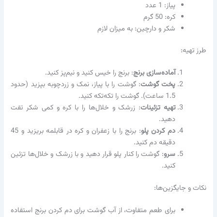
پیاز: 1 عدد
کره: 50 گرم
شکر و دارچین: به میزان لازم
طرز تهیه:
آماده‌سازی برنج
: برنج را خیس کنید و نیم‌پز کنید.
پخت گوشت
: گوشت را با پیاز، نمک و زردچوبه بپزید (حدود
1.5 ساعت). گوشت را تکه‌تکه کنید.
تهیه تزئینات
: زرشک و خلال‌ها را با کره و کمی شکر تفت
دهید.
دم کردن پلو
: برنج را با زعفران و کره در قابلمه بریزید و 45
دقیقه دم کنید.
سرو
: گوشت را کنار پلو قرار دهید و با زرشک و خلال‌ها تزئین
کنید.
نکات و جایگزین‌ها:
برای طعم متفاوت، از آب گوشت برای دم کردن برنج استفاده