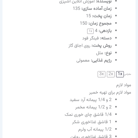
نویسنده‌:
آموزش آنلاین آشپزی
زمان آماده سازی:
135
زمان پخت:
15
مجموع زمان:
150
بازدهی:
4
1
x
دسته:
فینگر فود
روش پخت:
روی اجاق گاز
نوع:
ملل
رژیم غذایی:
معمولی
3x
2x
1x
مقیاس
مواد لازم
مواد لازم برای تهیه خمیر
2
و 1/4 پیمانه آرد سفید
2
و 1/2 پیمانه مخمر
1/4
قاشق چای خوری نمک
1
قاشق غذاخوری شکر
1/2
پیمانه آب ولرم
3
قاشق غذاخوری روغن