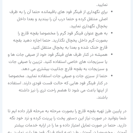
نمایید.
برای نگهداری از فینگر فود های باقیمانده حتما آن را به ظرف
اصلی منتقل کرده و حتما درب آن را ببندید و بعدا داخل
یخچال نگهداری نمایید.
به هیچ عنوان فینگر فود گرم را مخصوصا بقچه قارچ را
بصورت گرم داخل یخچال نگذارید. حتما اجازه دهید بقچه
قارچ خنک شده و بعدا به یخچال منتقل کنید.
همیشه در کنار ظرف های فینگر فود خود از صیفی جات ها و
یا سبزیجات های خاصی استفاده کنید. تزیین با صیفی جات
و سبزیجات به بقچه قارچ جذابیت بیشتری می دهد.
حتما از سبزی جات و صیفی جات استفاده نمایید. مخصوصا
در کنار فینگر فود هایی که حالت فست فودی دارند. استفاده
از اینها باعث می شود تا هضم راحت تری را نیز داشته
باشند.
در پایین طرز تهیه بقچه قارچ را بصورت مرحله به مرحله قرار داده ایم تا
شما بتوانید در صورت نیاز این دستور پخت را پرینت کرده و نزد خود نگه
دارید. حتما در صورت تمایل امتیاز داده و ما را در ارایه خدمات بیشتر
آموزشی مخصوصا در آموزش طرز تهیه انواع فینگر فود ها یاری نمایید. به