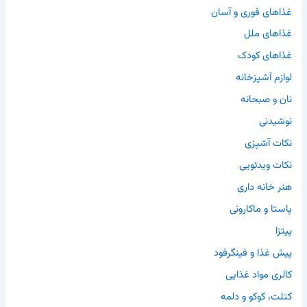
غذاهای فوری و آسان
غذاهای ملل
غذاهای کودک
لوازم آشپزخانه
نان و صبحانه
نوشیدنی
نکات آشپزی
نکات ویدئویی
هنر خانه داری
پاستا و ماکارونی
پیتزا
پیش غذا و فینگرفود
کالری مواد غذایی
کتلت، کوکو و دلمه