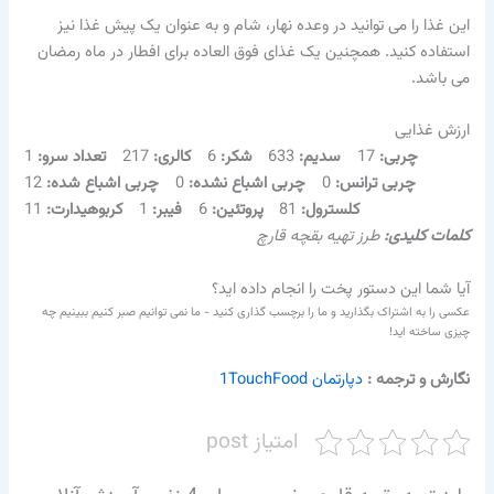
این غذا را می توانید در وعده نهار، شام و به عنوان یک پیش غذا نیز
استفاده کنید. همچنین یک غذای فوق العاده برای افطار در ماه رمضان
می باشد.
ارزش غذایی
چربی:
17
سدیم:
633
شکر:
6
کالری:
217
تعداد سرو:
1
چربی ترانس:
0
چربی اشباع نشده:
0
چربی اشباع شده:
12
کلسترول:
81
پروتئین:
6
فیبر:
1
کربوهیدارت:
11
کلمات کلیدی:
طرز تهیه بقچه قارچ
آیا شما این دستور پخت را انجام داده اید؟
عکسی را به اشتراک بگذارید و ما را برچسب گذاری کنید - ما نمی توانیم صبر کنیم ببینیم چه
چیزی ساخته اید!
نگارش و ترجمه
:
دپارتمان 1TouchFood
امتیاز post