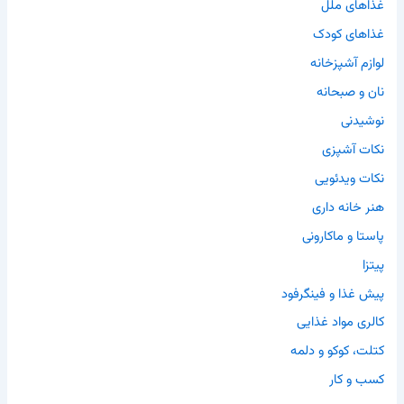
غذاهای ملل
غذاهای کودک
لوازم آشپزخانه
نان و صبحانه
نوشیدنی
نکات آشپزی
نکات ویدئویی
هنر خانه داری
پاستا و ماکارونی
پیتزا
پیش غذا و فینگرفود
کالری مواد غذایی
کتلت، کوکو و دلمه
کسب و کار