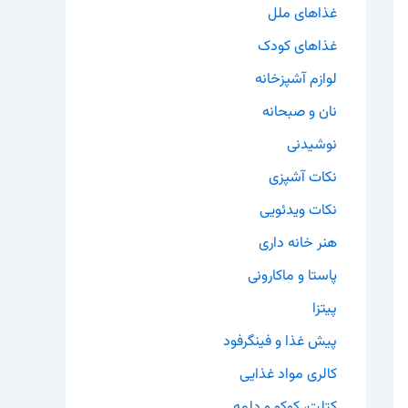
غذاهای ملل
غذاهای کودک
لوازم آشپزخانه
نان و صبحانه
نوشیدنی
نکات آشپزی
نکات ویدئویی
هنر خانه داری
پاستا و ماکارونی
پیتزا
پیش غذا و فینگرفود
کالری مواد غذایی
کتلت، کوکو و دلمه