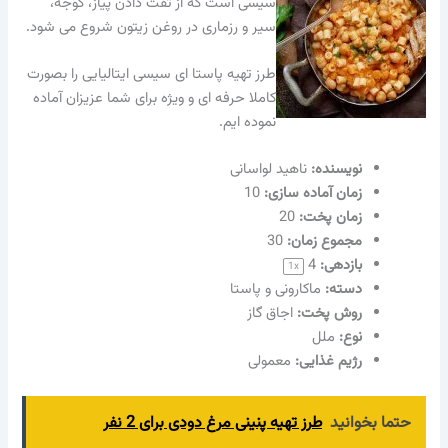
سیسی است که از تفت دادن پیاز، گوجه،
سیر و رزماری در روغن زیتون شروع می شود.
طرز تهیه پاستا ای سیسی ایتالیایی را بصورت
کاملا حرفه ای و ویژه برای شما عزیزان آماده
نموده ایم.
نویسنده‌:
ناهید لواسانی
زمان آماده سازی:
10
زمان پخت:
20
مجموع زمان:
30
بازدهی:
4
1
x
دسته:
ماکارونی و پاستا
روش پخت:
اجاق گاز
نوع:
ملل
رژیم غذایی:
معمولی
حتما بخوانید
طرز تهیه پنینی مرغ دودی برای 2 نفر