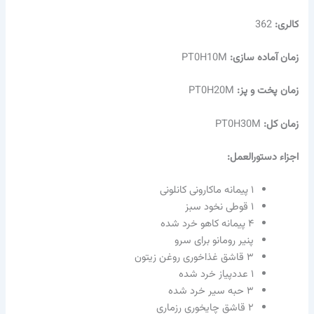
کالری:
362
زمان آماده سازی:
PT0H10M
زمان پخت و پز:
PT0H20M
زمان کل:
PT0H30M
اجزاء دستورالعمل:
۱ پیمانه ماکارونی کانلونی
۱ قوطی نخود سبز
۴ پیمانه کاهو خرد شده
پنیر رومانو برای سرو
۳ قاشق غذاخوری روغن زیتون
۱ عددپیاز خرد شده
۳ حبه سیر خرد شده
۲ قاشق چایخوری رزماری