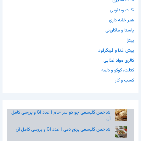
نکات آشپزی
نکات ویدئویی
هنر خانه داری
پاستا و ماکارونی
پیتزا
پیش غذا و فینگرفود
کالری مواد غذایی
کتلت، کوکو و دلمه
کسب و کار
شاخص گلیسمی جو دو سر خام | عدد GI و بررسی کامل
آن
شاخص گلیسمی برنج دمی | عدد GI و بررسی کامل آن