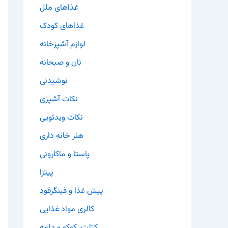
غذاهای ملل
غذاهای کودک
لوازم آشپزخانه
نان و صبحانه
نوشیدنی
نکات آشپزی
نکات ویدئویی
هنر خانه داری
پاستا و ماکارونی
پیتزا
پیش غذا و فینگرفود
کالری مواد غذایی
کتلت، کوکو و دلمه