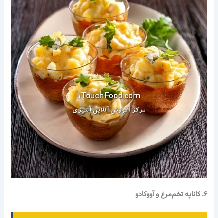
۶. کاناپه تخم‌مرغ و آووکادو