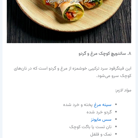
۸. ساندویچ کوچک مرغ و گردو
این فینگرفود سرد ترکیبی خوشمزه از مرغ و گردو است که در نان‌های
کوچک سرو می‌شود.
مواد لازم:
سینه مرغ
پخته و خرد شده
گردو خرد شده
سس مایونز
نان تست یا باگت کوچک
نمک و فلفل