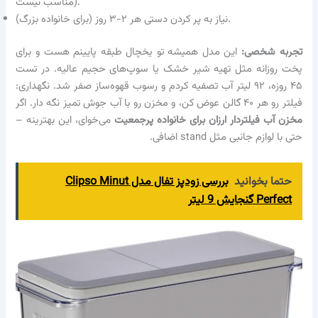
مناسب نیست).
نیاز به پر کردن دستی هر ۲-۳ روز (برای خانواده بزرگ).
تجربه شخصی:
این مدل همیشه تو یخچال طبقه پایینم هست و برای
پخت روزانه مثل تهیه شیر خشک یا سوپ‌های حجیم عالیه. در تست
۴۵ روزه، ۹۲ لیتر آب تصفیه کردم و رسوب قهوه‌ساز صفر شد. نگهداری:
فیلتر رو هر ۴۰ گالن عوض کن، و مخزن رو با آب جوش تمیز نگه دار. اگر
مخزن آب فیلتردار ارزان برای خانواده پرجمعیت
می‌خوای، این بهترینه –
حتی با لوازم جانبی مثل stand اضافی.
حتما بخوانید
بررسی زودپز تفال مدل Clipso Minut
Perfect گنجایش 9 لیتر