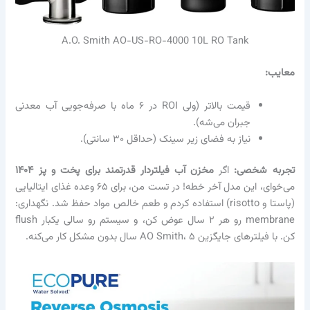
A.O. Smith AO-US-RO-4000 10L RO Tank
معایب:
قیمت بالاتر (ولی ROI در ۶ ماه با صرفه‌جویی آب معدنی
جبران می‌شه).
نیاز به فضای زیر سینک (حداقل ۳۰ سانتی).
تجربه شخصی:
اگر
مخزن آب فیلتردار قدرتمند برای پخت و پز ۱۴۰۴
می‌خوای، این مدل آخر خطه! در تست من، برای ۶۵ وعده غذای ایتالیایی
(پاستا و risotto) استفاده کردم و طعم خالص مواد حفظ شد. نگهداری:
membrane رو هر ۲ سال عوض کن، و سیستم رو سالی یکبار flush
کن. با فیلترهای جایگزین AO Smith، ۵ سال بدون مشکل کار می‌کنه.