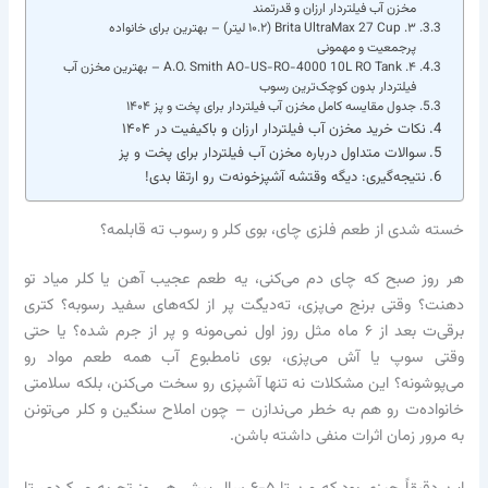
مخزن آب فیلتردار ارزان و قدرتمند
۳. Brita UltraMax 27 Cup (۱۰.۲ لیتر) – بهترین برای خانواده
پرجمعیت و مهمونی
۴. A.O. Smith AO-US-RO-4000 10L RO Tank – بهترین مخزن آب
فیلتردار بدون کوچک‌ترین رسوب
جدول مقایسه کامل مخزن آب فیلتردار برای پخت و پز ۱۴۰۴
نکات خرید مخزن آب فیلتردار ارزان و باکیفیت در ۱۴۰۴
سوالات متداول درباره مخزن آب فیلتردار برای پخت و پز
نتیجه‌گیری: دیگه وقتشه آشپزخونه‌ت رو ارتقا بدی!
خسته شدی از طعم فلزی چای، بوی کلر و رسوب ته قابلمه؟
هر روز صبح که چای دم می‌کنی، یه طعم عجیب آهن یا کلر میاد تو
دهنت؟ وقتی برنج می‌پزی، ته‌دیگت پر از لکه‌های سفید رسوبه؟ کتری
برقی‌ت بعد از ۶ ماه مثل روز اول نمی‌مونه و پر از جرم شده؟ یا حتی
وقتی سوپ یا آش می‌پزی، بوی نامطبوع آب همه طعم مواد رو
می‌پوشونه؟ این مشکلات نه تنها آشپزی رو سخت می‌کنن، بلکه سلامتی
خانواده‌ت رو هم به خطر می‌ندازن – چون املاح سنگین و کلر می‌تونن
به مرور زمان اثرات منفی داشته باشن.