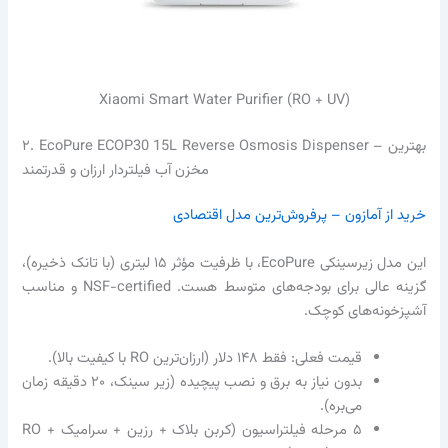
Xiaomi Smart Water Purifier (RO + UV)
۲. EcoPure ECOP30 15L Reverse Osmosis Dispenser – بهترین
مخزن آب فیلتردار ارزان و قدرتمند
خرید از آمازون – پرفروش‌ترین مدل اقتصادی
این مدل زیرسینکی EcoPure، با ظرفیت مؤثر ۱۵ لیتری (با تانک ذخیره)،
گزینه عالی برای بودجه‌های متوسط هست. NSF-certified و مناسب
آشپزخونه‌های کوچک.
قیمت فعلی: فقط ۱۴۸ دلار (ارزان‌ترین RO با کیفیت بالا).
بدون نیاز به برق و نصب پیچیده (زیر سینک، ۲۰ دقیقه زمان
می‌بره).
۵ مرحله فیلتراسیون (کربن بلاک + رزین + سرامیک + RO