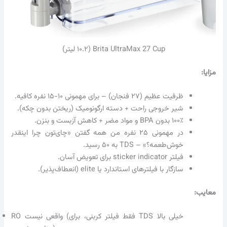
Brita UltraMax 27 Cup (۱۰.۲ لیتر)
مزایا:
ظرفیت عظیم (۲۷ فنجان) – برای مهمونی ۱۰-۱۵ نفره کافیه.
شیر خروجی راحت + دسته ارگونومیک (ریختن بدون چکه).
۱۰۰٪ بدون BPA و مواد مضر + کاهش آزبست و بنزن.
در مهمونی ۲۵ نفره من همه گفتن «چای‌تون چرا اینقدر
خوش‌طعمه؟» – TDS به ۵۰ رسید.
فیلتر sticker indicator برای تعویض آسان.
سازگار با فیلترهای استاندارد یا elite (انعطاف‌پذیر).
معایب:
RO واقعی نیست (فقط فیلتر کربنی، برای TDS خیلی بالا