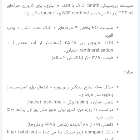
سیستم زیرسینکی A.O. Smith، با تانک ۱۰ لیتری، برای کاربران حرفه‌ای
که TDS زیر ۲۰ می‌خوان. NSF certified و با faucet نیکل براق.
سیستم RO واقعی ۴ مرحله‌ای + تانک تحت فشار + پمپ
قوی.
TDS خروجی زیر ۱۵-۲۵ (شفاف‌تر از آب معدنی!) +
remineralization اختیاری.
قیمت: ۳۸۹ دلار (با گارانتی ۲ ساله).
مزایا:
حذف ۱۰۰٪ املاح سنگین و رسوب – ایده‌آل برای اسپرسوساز
و قهوه‌ساز حرفه‌ای.
نصب آسان با tubing رنگی + faucet lead-free.
در تست ۹۰ روزه من: کتری برقی هنوز مثل روز اول براقه، ۱۰۰٪
بدون جرم.
کاهش ۹۹٪ از ۸۸ آلاینده (شامل PFAS و داروها).
تانک compact (زیر سینک جا می‌شه) + filter twist-out
آسان.