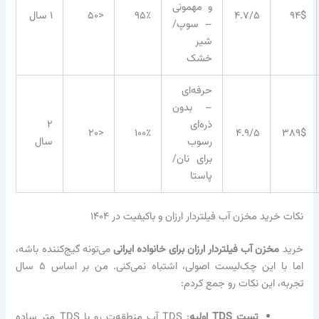
و مهمونی
۹۴$
۴.۷/۵
۹۵٪
<۵۰
۱ سال
– سوپ/
شیر
خشک
حرفه‌ای
– بدون
ذره‌ای
۲
<۲۰
۱۰۰٪
۴.۹/۵
۳۸۹$
رسوب
سال
برای نان/
پاستا
نکات خرید مخزن آب فیلتردار ارزان و باکیفیت در ۱۴۰۴
خرید
مخزن آب فیلتردار ارزان برای خانواده ایرانی
می‌تونه گیج‌کننده باشه،
اما با این چک‌لیست اصولی، اشتباه نمی‌کنی. من بر اساس ۵ سال
تجربه، این نکات رو جمع کردم:
تست TDS اولیه
: TDS آب منطقه‌ت رو با TDS متر ساده