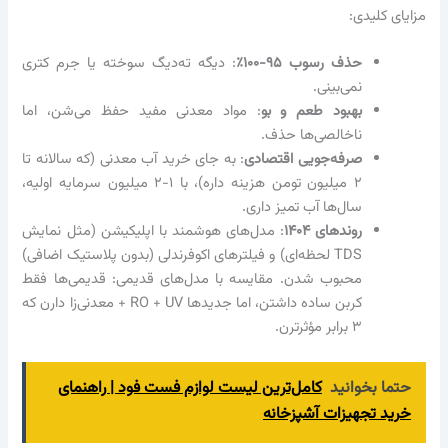
مزایای کلیدی:
حذف رسوب ۹۵-۱۰۰٪
: دیگه ته‌دیگ سوخته یا جرم کتری
نمی‌بینی.
بهبود طعم و بو
: مواد معدنی مفید حفظ می‌شن، اما
ناخالصی‌ها حذف.
صرفه‌جویی اقتصادی
: به جای خرید آب معدنی (که سالانه تا
۲ میلیون تومن هزینه داره)، با ۱-۲ میلیون سرمایه اولیه،
سال‌ها آب تمیز داری.
روندهای ۱۴۰۴
: مدل‌های هوشمند با اپلیکیشن (مثل نمایش
TDS لحظه‌ای) و فیلترهای اکوفرندلی (بدون پلاستیک اضافی)
محبوب شدن. مقایسه با مدل‌های قدیمی: قدیمی‌ها فقط
کربن ساده داشتن، اما جدیدها RO + UV + معدنی‌زا دارن که
۳ برابر مؤثرترن.
حتما بخوانید
کامل‌ترین لیست لوازم فست فود | راهنمای
خرید تجهیزات آشپزخانه