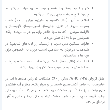
کلر و تری‌هالومتان‌ها طعم و بوی غذا رو خراب می‌کنن –
چای‌ت تلخ می‌شه، برنج بوی کلر می‌گیره.
املاح سنگین (مثل کلسیم و منیزیم بیش از حد) باعث
رسوب سریع در کتری، چای‌ساز، اسپرسوساز، قهوه‌ساز و
قابلمه میشن – که نه تنها ظاهر لوازم رو خراب می‌کنه، بلکه
عمرشون رو تا ۴۰٪ کاهش می‌ده.
فلزات سنگین مثل سرب و آرسنیک (از لوله‌های قدیمی) در
بلندمدت می‌تونن به سلامتی آسیب بزنن، به خصوص برای
بچه‌ها و سالمندان.
TDS بالا (بالای ۵۰۰) باعث می‌شه آب سخت بشه و پخت
غذاها مثل حلیم یا سوپ سخت‌تر و زمان‌برتر بشه.
طبق
گزارش WHO ۲۰۲۵
، بیش از ۶۰٪ مشکلات گوارشی مرتبط با آب در
خاورمیانه به خاطر آلاینده‌های شیمیایی و بیولوژیکیه.
مخزن آب فیلتردار
برای پخت و پز
دقیقاً این مشکلات رو یک‌جا حل می‌کنه و آب رو برای
چای، قهوه، برنج، سوپ، شیر خشک نوزاد و حتی پختن حلیم و آش
ایده‌آل می‌کنه.