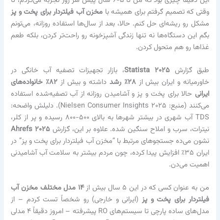
این دقیقاً چیزی بود که من تا ۵-۶ سال پیش هر روز تجربه می‌کردم، تا
وقتی که تصمیم گرفتم برای همیشه با
مخزن آب فیلتردار برای پخت و پز
مشکل رو ریشه‌ای حل کنم. حالا، بعد از سال‌ها استفاده روزانه، می‌تونم
بگم این دستگاه‌ها نه تنها زندگی آشپزخونه رو راحت‌تر کردن، بلکه طعم
غذاها رو هم متحول کردن.
طبق گزارش
Statista ۲۰۲۵
، بازار تجهیزات تصفیه آب خانگی در
خاورمیانه و ایران بیش از
۲۸٪ رشد
داشته و بیش از
۸۲٪ خانواده‌های
ایرانی
حالا برای پخت و پز و آشامیدن روزانه از آب تصفیه‌شده استفاده
می‌کنند (منبع: Nielsen Consumer Insights ۲۰۲۵). دلیلش واضحه:
TDS آب شهری در بیشتر شهرها به بالای ۵۰۰-۸۰۰ رسیده و پر از کلر،
نیترات، سرب و املاح سنگین شده. علاوه بر این، گزارش
Ahrefs ۲۰۲۵
نشون می‌ده جستجوهای مرتبط با “مخزن آب فیلتردار برای پخت و پز” در
ایران ۳۵٪ افزایش پیدا کرده، چون مردم بیشتر به سلامت آب آشامیدنی
اهمیت می‌دن.
من به عنوان کسی که در این ۵ سال بیش از
۱۴ مدل مختلف مخزن آب
فیلتردار برای پخت و پز
(ایرانی و خارجی) رو شخصاً تست کردم – از
مدل‌های ساده پارچی تا سیستم‌های RO پیشرفته – امروز دقیقاً ۴ مدلی