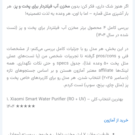
اگر هنوز شک داری، فکر کن: بدون
مخزن آب فیلتردار برای پخت و پز
، هر
بار آشپزی مثل قماره – اما با اون، هر وعده یه لذت تضمینیه!
بررسی کامل ۴ محصول برتر مخزن آب فیلتردار برای پخت و پز (تست
شده در سال ۱۴۰۴)
در این بخش، هر مدل رو با جزئیات کامل بررسی می‌کنم: از مشخصات
فنی و pros/cons گرفته تا تجربیات شخصی من (با تست‌های عملی
مثل پخت ۵۰ وعده غذا)، جدول specs و حتی نکات نگهداری. همه
لینک‌ها affiliate معتبر آمازون هستن و بر اساس جستجوهای تازه
(دسامبر ۲۰۲۵) انتخاب شدن. هر مدل رو برای کاربردهای خاص پخت و
پز (مثل چای، برنج، سوپ) تست کردم.
۱. Xiaomi Smart Water Purifier (RO + UV) – بهترین انتخاب کلی
۱۴۰۴ ★★★★★
خرید از آمازون
ظرفیت مؤثر: ۷ لیتر مخزن داخلی + خروجی پیوسته (معادل