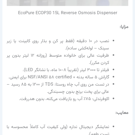
EcoPure ECOP30 15L Reverse Osmosis Dispenser
مزایا:
نصب در ۱۰ دقیقه (فقط پر کن و بذار روی کابینت یا زیر
سینک – لوله‌کشی ساده).
ظرفیت عالی برای خانواده متوسط (روزانه ۱۲ لیتر بدون پر
کردن مکرر).
فیلتر تا ۳۰۰۰ لیتر (تقریباً ۸-۱۰ ماه، با نشانگر LED).
گارانتی ۵ ساله بدنه + NSF/ANSI ۵۸ certified برای ایمنی.
در تست من روی آب چاه روستا: TDS از ۱۲۰۰ به ۸۵ رسید –
عالی برای پخت برنج بدون چسبندگی.
اکوفرندلی: ۷۵٪ آب رو بازیافت می‌کنه، بدون هدررفت.
معایب:
نمایشگر دیجیتال نداره (ولی کیفیت آب کاملاً محسوسه با
تست طعم).