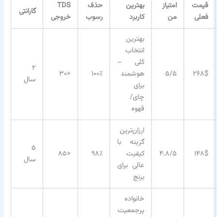
قیمت
امتیاز
بهترین
حذف
TDS
گارانتی
فعلی
من
کاربرد
رسوب
خروجی
بهترین
انتخاب
کلی –
۲
۲۶۸$
۵/۵
هوشمند
۱۰۰٪
<۳۰
سال
برای
چای/
قهوه
ارزان‌ترین
گزینه با
۵
۱۴۸$
۴.۸/۵
کیفیت
۹۸٪
<۸۵
سال
عالی برای
برنج
خانواده
پرجمعیت