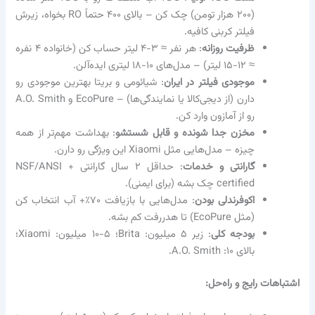
(۲۰۰ هزار تومن) چک کن – بالای ۴۰۰ حتماً RO بخواه، زیرش
فیلتر کربنی کافیه.
ظرفیت روزانه
: هر نفر ≈ ۳-۴ لیتر حساب کن (خانواده ۴ نفره
≈ ۱۲-۱۵ لیتر) – مدل‌های ۱۰-۱۸ لیتری ایده‌آلن.
موجودی فیلتر در ایران
: شیائومی و بریتا بهترین موجودی رو
دارن (از دیجی‌کالا یا نمایندگی‌ها) – EcoPure و A.O. Smith
رو از آمازون وارد کن.
مخزن جدا شونده و قابل شستشو
: بهداشت مهم‌تر از همه
چیزه – مدل‌هایی مثل Xiaomi این ویژگی رو دارن.
گارانتی و خدمات
: حداقل ۲ سال گارانتی + NSF/ANSI
certified چک بشه (برای ایمنی).
اکوفرندلی بودن
: مدل‌هایی با بازیافت ۷۰٪+ آب انتخاب کن
(مثل EcoPure) تا هدررفت کم بشه.
بودجه کلی
: زیر ۵ میلیون: Brita؛ ۵-۱۰ میلیون: Xiaomi؛
بالای ۱۰: A.O. Smith.
اشتباهات رایج و راه‌حل: