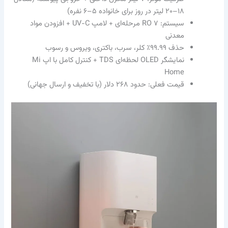
۱۸–۲۰ لیتر در روز برای خانواده ۵–۶ نفره)
سیستم: RO ۷ مرحله‌ای + لامپ UV-C + افزودن مواد
معدنی
حذف ۹۹.۹۹٪ کلر، سرب، باکتری، ویروس و رسوب
نمایشگر OLED لحظه‌ای TDS + کنترل کامل با اپ Mi
Home
قیمت فعلی: حدود ۲۶۸ دلار (با تخفیف و ارسال جهانی)