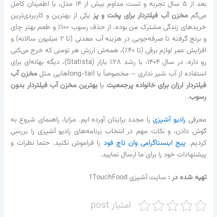
بعد از ۵ سال تجربه و تست مداوم بیش از ۱۴ مدل، با اطمینان کامل
می‌گم
مخزن آب فیلتردار برای پخت و پز
یکی از بهترین و کاربردی‌ترین
خریدهای زندگی مشترک من بوده. از حذف رسوب ۱۰۰٪ و طعم بهتر چای
و برنج گرفته تا صرفه‌جویی در هزینه آب معدنی (تا ۲ میلیون سالانه) و
افزایش عمر لوازم برقی (تا ۴۰٪)، همه‌ش ارزش هر تومنی که خرج می‌کنی
رو داره. در سال ۱۴۰۴، با رشد ۲۸٪ بازار (Statista)، دیگه بهانه‌ای برای
استفاده از آب شیر نداری – مخصوصاً با long-tailهایی مثل
مخزن آب
فیلتردار ارزان برای خانواده پرجمعیت
یا
بهترین مخزن آب فیلتردار بدون
رسوب
.
معرفی
رادیو آشپزی
را مجدد برایتان آورده ایم. مزایا، راهنمای شروع به
گوش دادن، و نکات مهم در انتخاب برنامه‌های رادیو آشپزی را بررسی
کردیم.
پیج اینستاگرامی وان تاچ فود
را فراموش نکنید. حتما نظرات و
پیشنهادات خود را برای ما ارسال نمایید.
تهیه شده در :‌
سایت آشپزی 1TouchFood
امتیاز post