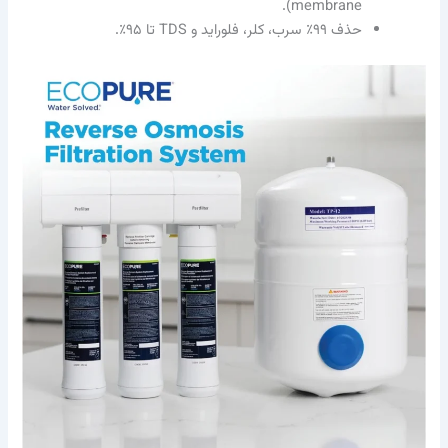
membrane).
حذف ۹۹٪ سرب، کلر، فلوراید و TDS تا ۹۵٪.