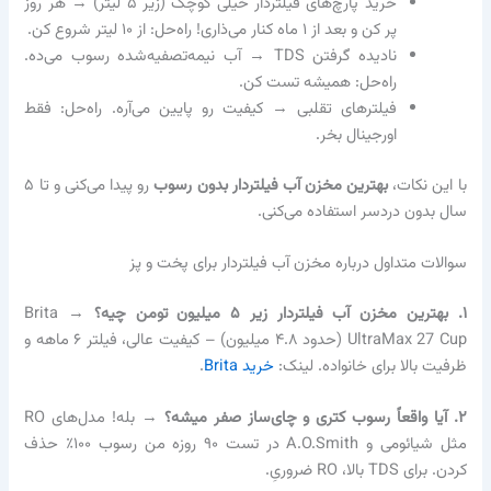
خرید پارچ‌های فیلتردار خیلی کوچک (زیر ۵ لیتر) → هر روز
پر کن و بعد از ۱ ماه کنار می‌ذاری! راه‌حل: از ۱۰ لیتر شروع کن.
نادیده گرفتن TDS → آب نیمه‌تصفیه‌شده رسوب می‌ده.
راه‌حل: همیشه تست کن.
فیلترهای تقلبی → کیفیت رو پایین می‌آره. راه‌حل: فقط
اورجینال بخر.
با این نکات،
بهترین مخزن آب فیلتردار بدون رسوب
رو پیدا می‌کنی و تا ۵
سال بدون دردسر استفاده می‌کنی.
سوالات متداول درباره مخزن آب فیلتردار برای پخت و پز
۱. بهترین مخزن آب فیلتردار زیر ۵ میلیون تومن چیه؟
→ Brita
UltraMax 27 Cup (حدود ۴.۸ میلیون) – کیفیت عالی، فیلتر ۶ ماهه و
ظرفیت بالا برای خانواده. لینک:
خرید Brita
.
۲. آیا واقعاً رسوب کتری و چای‌ساز صفر میشه؟
→ بله! مدل‌های RO
مثل شیائومی و A.O.Smith در تست ۹۰ روزه من رسوب ۱۰۰٪ حذف
کردن. برای TDS بالا، RO ضروریِ.