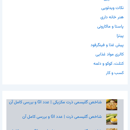
نکات ویدئویی
هنر خانه داری
پاستا و ماکارونی
پیتزا
پیش غذا و فینگرفود
کالری مواد غذایی
کتلت، کوکو و دلمه
کسب و کار
شاخص گلیسمی ذرت مکزیکی | عدد GI و بررسی کامل آن
شاخص گلیسمی ذرت | عدد GI و بررسی کامل آن