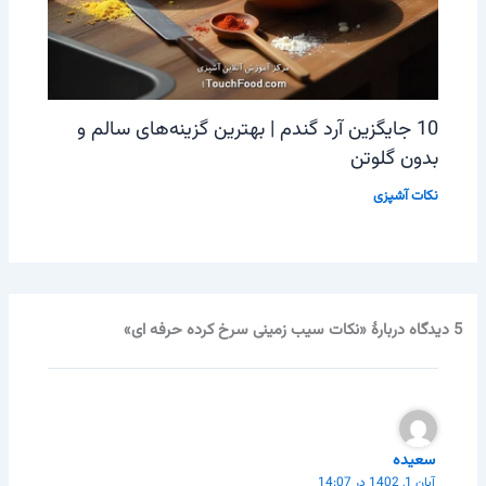
10 جایگزین آرد گندم | بهترین گزینه‌های سالم و
بدون گلوتن
نکات آشپزی
5 دیدگاه دربارهٔ «نکات سیب زمینی سرخ کرده حرفه ای»
سعیده
آبان 1, 1402 در 14:07