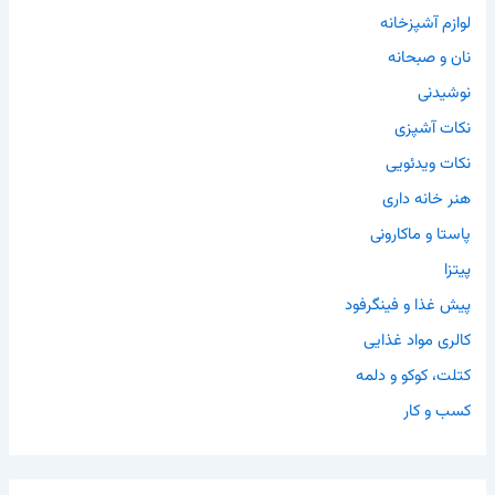
لوازم آشپزخانه
نان و صبحانه
نوشیدنی
نکات آشپزی
نکات ویدئویی
هنر خانه داری
پاستا و ماکارونی
پیتزا
پیش غذا و فینگرفود
کالری مواد غذایی
کتلت، کوکو و دلمه
کسب و کار