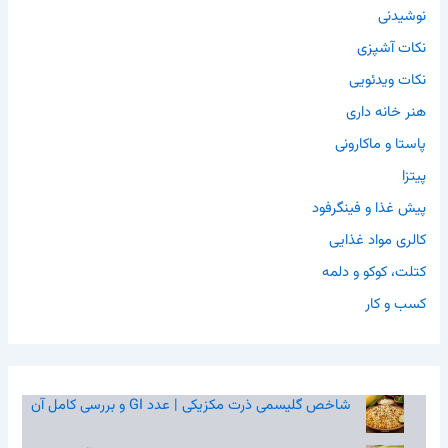
نوشیدنی
نکات آشپزی
نکات ویدئویی
هنر خانه داری
پاستا و ماکارونی
پیتزا
پیش غذا و فینگرفود
کالری مواد غذایی
کتلت، کوکو و دلمه
کسب و کار
شاخص گلیسمی ذرت مکزیکی | عدد GI و بررسی کامل آن