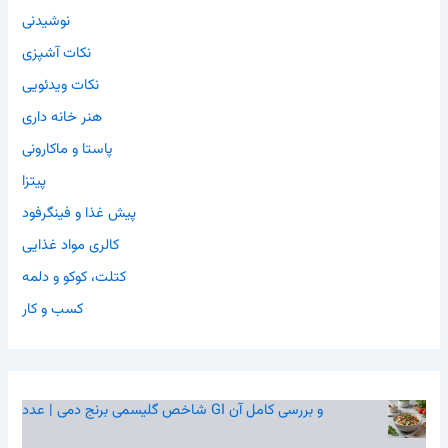
نوشیدنی
نکات آشپزی
نکات ویدئویی
هنر خانه داری
پاستا و ماکارونی
پیتزا
پیش غذا و فینگرفود
کالری مواد غذایی
کتلت، کوکو و دلمه
کسب و کار
شاخص گلیسمی برنج دمی | عدد GI و بررسی کامل آن