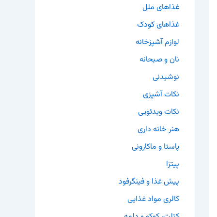
غذاهای ملل
غذاهای کودک
لوازم آشپزخانه
نان و صبحانه
نوشیدنی
نکات آشپزی
نکات ویدئویی
هنر خانه داری
پاستا و ماکارونی
پیتزا
پیش غذا و فینگرفود
کالری مواد غذایی
کتلت، کوکو و دلمه