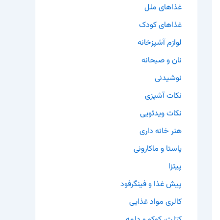
غذاهای ملل
غذاهای کودک
لوازم آشپزخانه
نان و صبحانه
نوشیدنی
نکات آشپزی
نکات ویدئویی
هنر خانه داری
پاستا و ماکارونی
پیتزا
پیش غذا و فینگرفود
کالری مواد غذایی
کتلت، کوکو و دلمه