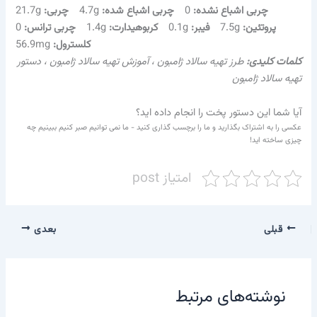
چربی اشباع نشده:
0
چربی اشباع شده:
4.7g
چربی:
21.7g
پروتئین:
7.5g
فیبر:
0.1g
کربوهیدارت:
1.4g
چربی ترانس:
0
کلسترول:
56.9mg
کلمات کلیدی:
طرز تهیه سالاد ژامبون ، آموزش تهیه سالاد ژامبون ، دستور
تهیه سالاد ژامبون
آیا شما این دستور پخت را انجام داده اید؟
عکسی را به اشتراک بگذارید و ما را برچسب گذاری کنید - ما نمی توانیم صبر کنیم ببینیم چه
چیزی ساخته اید!
امتیاز post
قبلی
بعدی
نوشته‌های مرتبط