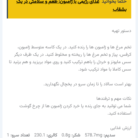
حتما بخوانید
غذای رژیمی با ژامبون: طعم و سلامتی در یک
بشقاب
دستور تهیه
تخم مرغ ها و ژامبون ها را رنده کنید. در یک کاسه متوسط ژامبون،
کرفس، پیاز و تخم مرغ ها را ریخته و مخلوط کنید. در یک ظرف دیگر
سس مایونز و خردل را باهم ترکیب کنید و روی مواد بریزید و هم بزنید تا
سس کاملا با مواد ترکیب شود.
بهتر است سالاد را تا زمان سرو در یخچال نگهدارید.
نکات مهم و ترفندها
شما می توانید به جای رنده یا خرد کردن ژامبون ها از چرخ گوشت
استفاده کنید.
ارزش غذایی
سدیم:
578.7mg
شکر:
0.8g
کالری:
230.1
تعداد سرو:
1