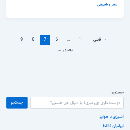
دسر و شیرینی
→
قبلی
1
…
6
7
8
9
بعدی
←
جستجو
جستجو
آشپزی با هواپز
ایرانیان کانادا