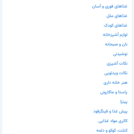
غذاهای فوری و آسان
غذاهای ملل
غذاهای کودک
لوازم آشپزخانه
نان و صبحانه
نوشیدنی
نکات آشپزی
نکات ویدئویی
هنر خانه داری
پاستا و ماکارونی
پیتزا
پیش غذا و فینگرفود
کالری مواد غذایی
کتلت، کوکو و دلمه