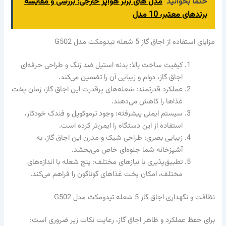
حتما بخوانید
مدل های برتر هواپز خارجی: بررسی و مقایسه
برندهای معتبر، 10 مدل
مزایای استفاده از اجاق گاز 5 شعله تیدومکث مدل G502
کیفیت ساخت بالا: بدنه استیل ضد زنگ و طراحی حرفه‌ای
اجاق گاز، دوام و زیبایی آن را تضمین می‌کند.
عملکرد قدرتمند: شعله‌های پرقدرت این اجاق گاز، زمان پخت
غذاها را کاهش می‌دهند.
سیستم ایمنی پیشرفته: وجود ترموکوپل و فندک خودکار،
استفاده از این دستگاه را ایمن‌تر کرده است.
زیبایی بصری: طراحی شیک و مدرن این اجاق گاز، به
آشپزخانه شما جلوه‌ای خاص می‌بخشد.
تطبیق‌پذیری با نیازهای مختلف: پنج شعله با اندازه‌های
مختلف، امکان پخت غذاهای گوناگون را فراهم می‌کند.
نظافت و نگهداری اجاق گاز 5 شعله تیدومکث مدل G502
برای حفظ عملکرد و ظاهر اجاق گاز، رعایت نکات زیر ضروری است: