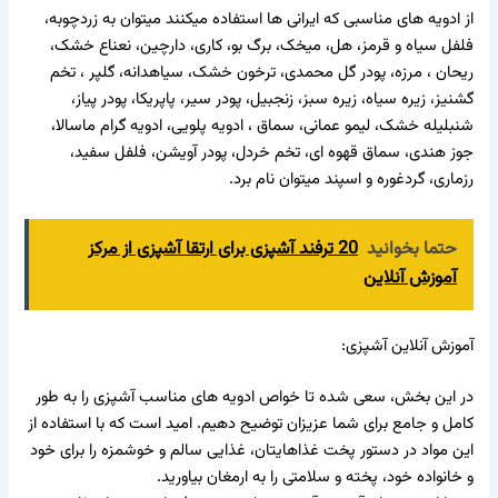
از ادویه های مناسبی که ایرانی ها استفاده میکنند میتوان به زردچوبه،
فلفل سیاه و قرمز، هل، میخک، برگ بو، کاری، دارچین، نعناع خشک،
ریحان ، مرزه، پودر گل محمدی، ترخون خشک، سیاهدانه، گلپر ، تخم
گشنیز، زیره سیاه، زیره سبز، زنجبیل، پودر سیر، پاپریکا، پودر پیاز،
شنبلیله خشک، لیمو عمانی، سماق ، ادویه پلویی، ادویه گرام ماسالا،
جوز هندی، سماق قهوه ای، تخم خردل، پودر آویشن، فلفل سفید،
رزماری، گردغوره و اسپند میتوان نام برد.
حتما بخوانید
20 ترفند آشپزی برای ارتقا آشپزی از مرکز
آموزش آنلاین
آموزش آنلاین آشپزی
:
در این بخش، سعی شده تا خواص ادویه های مناسب آشپزی را به طور
کامل و جامع برای شما عزیزان توضیح دهیم. امید است که با استفاده از
این مواد در دستور پخت غذاهایتان، غذایی سالم و خوشمزه را برای خود
و خانواده خود، پخته و سلامتی را به ارمغان بیاورید.