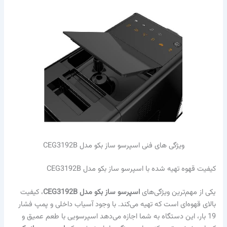
ویژگی های فنی اسپرسو ساز بکو مدل CEG3192B
کیفیت قهوه تهیه شده با اسپرسو ساز بکو مدل CEG3192B
یکی از مهم‌ترین ویژگی‌های
اسپرسو ساز بکو مدل CEG3192B
، کیفیت
بالای قهوه‌ای است که تهیه می‌کند. با وجود آسیاب داخلی و پمپ فشار
19 بار، این دستگاه به شما اجازه می‌دهد اسپرسویی با طعم عمیق و