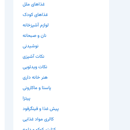
غذاهای ملل
غذاهای کودک
لوازم آشپزخانه
نان و صبحانه
نوشیدنی
نکات آشپزی
نکات ویدئویی
هنر خانه داری
پاستا و ماکارونی
پیتزا
پیش غذا و فینگرفود
کالری مواد غذایی
کتلت، کوکو و دلمه