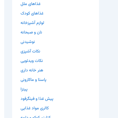
غذاهای ملل
غذاهای کودک
لوازم آشپزخانه
نان و صبحانه
نوشیدنی
نکات آشپزی
نکات ویدئویی
هنر خانه داری
پاستا و ماکارونی
پیتزا
پیش غذا و فینگرفود
کالری مواد غذایی
کتلت، کوکو و دلمه