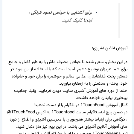
برای آشنایی با خواص نخود فرنگی ،
اینجا
کلیک کنید.
آموزش آنلاین آشپزی
:
در این بخش، سعی شده تا خواص مصرف ماش را به طور کامل و جامع
برای شما عزیزان توضیح دهیم. امید است که با استفاده از این مواد در
دستور پخت غذاهایتان، غذایی سالم و خوشمزه را برای خود و خانواده
خود، پخته و سلامتی را به ارمغان بیاورید.
حتما از
دوره های آموزش آشپزی سایت
دیدن فرمایید. یقینا جذابیت
بینظیری برایتان خواهد داشت.
کانال آموزشی 1TouchFood
در تلگرام را از دست ندهید!
در ضمن پیج اینستاگرام سایت
1Touchfood
به آدرس 1
TouchFood@
، درگاهی برای ارتباط بیشتر هنرجویان با مدرسین آشپزی و اطلاع از دوره
های آموزش آنلاین آشپزی می باشد. در این پیج نیز مارا دنبال کنید.
تیم
1TouchGreens
همچنین دارای فروشگاه آنلاین
گیاهان دارویی