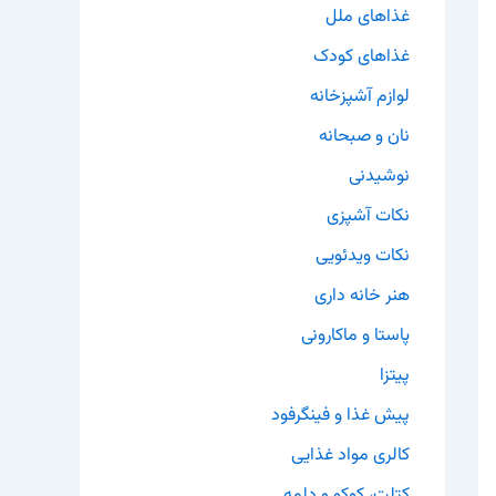
غذاهای ملل
غذاهای کودک
لوازم آشپزخانه
نان و صبحانه
نوشیدنی
نکات آشپزی
نکات ویدئویی
هنر خانه داری
پاستا و ماکارونی
پیتزا
پیش غذا و فینگرفود
کالری مواد غذایی
کتلت، کوکو و دلمه