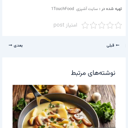
تهیه شده در :‌
سایت آشپزی 1TouchFood
امتیاز post
قبلی
بعدی
نوشته‌های مرتبط