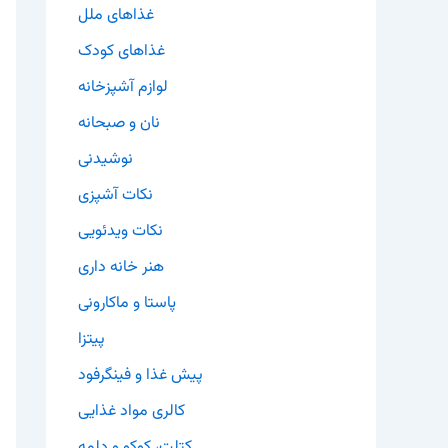
غذاهای ملل
غذاهای کودک
لوازم آشپزخانه
نان و صبحانه
نوشیدنی
نکات آشپزی
نکات ویدئویی
هنر خانه داری
پاستا و ماکارونی
پیتزا
پیش غذا و فینگرفود
کالری مواد غذایی
کتلت، کوکو و دلمه