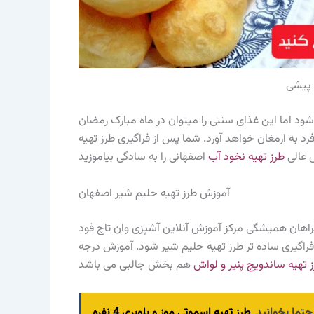
 پیشی
د اما این غذای سنتی را میتوان در ماه مبارک رمضان
د به ارمغان خواهد آورد. شما پس از فراگیری طرز تهیه
 عالی
طرز تهیه نخود آب
آموزش طرز تهیه حلیم شیر اصفهان
مراهان همیشگی مرکز آموزش آنلاین آشپزی وان تاچ فود
راگیری ساده تر طرز تهیه حلیم شیر شود. آموزش درجه
 تهیه ساندویچ پنیر و لواش
حتما بخوانید
طرز تهیه اسموتی موز و بلوبری 4 نفره