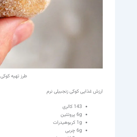
طرز تهیه کوکی 
ارزش غذایی کوکی زنجبیلی نرم
143 کالری
6g پروتئین
1g کربوهیدرات
6g چربی