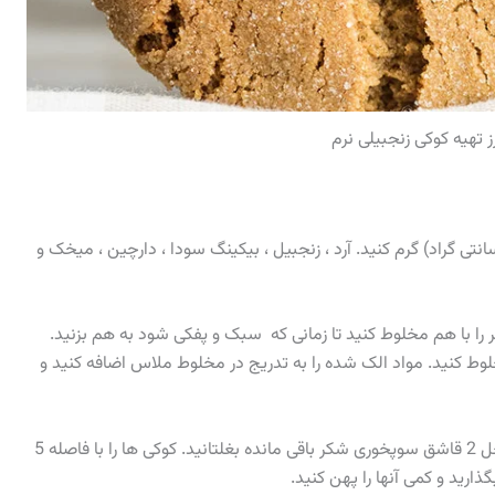
 تهیه کوکی زنجبیلی نرم
ای 350 درجه فارنهایت (175 درجه سانتی گراد) گرم کنید. آرد ، زنجبیل ، بیکینگ سودا ، دارچین ، میخک و
 ، کره گیاهی و 1 فنجان شکر را با هم مخلوط کنید تا زمانی که سبک و پفکی شود به هم بزنید.
وط کنید. مواد الک شده را به تدریج در مخلوط ملاس اضافه کنید و
خمیر را به توپ هایی به اندازه گردو در آورید و آنها را داخل 2 قاشق سوپخوری شکر باقی مانده بغلتانید. کوکی ها را با فاصله 5
رید و کمی آنها را پهن کنید.