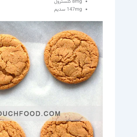
8mg کلسترول
147mg سدیم