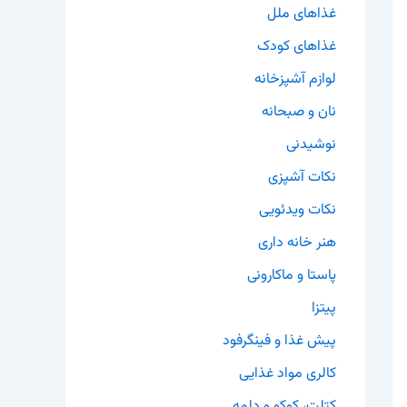
غذاهای ملل
غذاهای کودک
لوازم آشپزخانه
نان و صبحانه
نوشیدنی
نکات آشپزی
نکات ویدئویی
هنر خانه داری
پاستا و ماکارونی
پیتزا
پیش غذا و فینگرفود
کالری مواد غذایی
کتلت، کوکو و دلمه