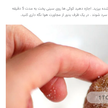
به مدت 8 تا 10 دقیقه داخل فر از قبل گرم شده بپزید. اجازه دهید کوکی ها روی سینی پخت به مدت 5 دقیقه
رد شوند . در یک ظرف بدور از مجاورت هوا نگه داری کنید.