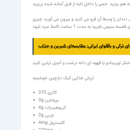
تی یک خلال دندان را وسط آن فرو می کنید و بیرون می آورید چیزی
ارزش غذایی کیک دارچین خوشمزه
370 کالری
3g پروتئین
4g کربوهیدرات
2g چربی
4mg کلسترول