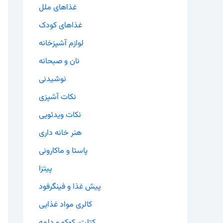
غذاهای ملل
غذاهای کودک
لوازم آشپزخانه
نان و صبحانه
نوشیدنی
نکات آشپزی
نکات ویدئویی
هنر خانه داری
پاستا و ماکارونی
پیتزا
پیش غذا و فینگرفود
کالری مواد غذایی
کتلت، کوکو و دلمه