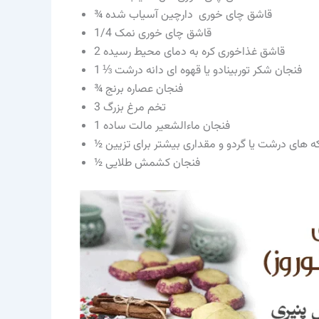
¾ قاشق چای خوری دارچین آسیاب شده
1/4 قاشق چای خوری نمک
2 قاشق غذاخوری کره به دمای محیط رسیده
1 ⅓ فنجان شکر توربینادو یا قهوه ای دانه درشت
¾ فنجان عصاره برنج
3 تخم مرغ بزرگ
1 فنجان ماءالشعیر مالت ساده
که های درشت یا گردو و مقداری بیشتر برای تزیین
½ فنجان کشمش طلایی