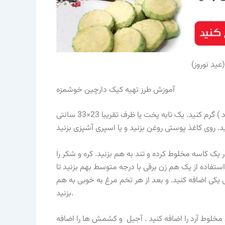
ید نوروز)
آموزش طرز تهیه کیک دارچین خوشمزه
فر را با دمای 325 درجه فارنهایت ( 165 درجه سانتی گراد ) گرم کنید. یک تابه پخت یا ظرف تقریبا 23×33 سانتی
ر یک کاسه مخلوط کرده و تند به هم بزنید. کره و شکر را
 هم مخلوط کرده و تقریبا به مدت 3 دقیقه با استفاده از یک هم زن برقی با درجه متوسط بهم بزنید تا
یکی اضافه کنید. و بعد از هر تخم مرغ به خوبی به هم
بزنید.
مخلوط آرد را اضافه کنید . آجیل و کشمش ها را اضافه