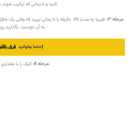
کنید و تا زمانی که ترکیب شوند به هم بزنید. خمیر را داخل تابه از قبل آماده شده بریزید.
مرحله ۳:
تقریبا به مدت 45 دقیقه یا تا زمانی بپزید که وق
به آن نچسبد. بگذارید روی قفسه سیمی تقریبا به مدت 1 ساعت کاملا سرد شود.
فرق باقلوای ترکی و باقلوای ایرانی: مقایسه‌ای شیرین و جذاب!
حتما بخوانید
کیک را با مقداری شکر توربینادو یا قهوه ای دانه درشت و آجیل تزئین کنید.
مرحله 4: