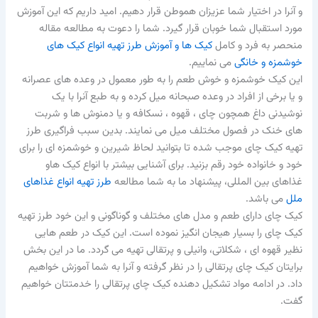
و آنرا در اختیار شما عزیزان هموطن قرار دهیم. امید داریم که این آموزش
مورد استقبال شما خوبان قرار گیرد. شما را دعوت به مطالعه مقاله
منحصر به فرد و کامل
کیک ها و آموزش طرز تهیه انواع کیک های
خوشمزه و خانگی
می نماییم.
این کیک خوشمزه و خوش طعم را به طور معمول در وعده های عصرانه
و یا برخی از افراد در وعده صبحانه میل کرده و به طبع آنرا با یک
نوشیدنی داغ همچون چای ، قهوه ، نسکافه و یا دمنوش ها و شربت
های خنک در فصول مختلف میل می نمایند. بدین سبب فراگیری طرز
تهیه کیک چای موجب شده تا بتوانید لحاظ شیرین و خوشمزه ای را برای
خود و خانواده خود رقم بزنید. برای آشنایی بیشتر با انواع کیک هاو
غذاهای بین المللی، پیشنهاد ما به شما مطالعه
طرز تهیه انواع غذاهای
ملل
می باشد.
کیک چای دارای طعم و مدل های مختلف و گوناگونی و این خود طرز تهیه
کیک چای را بسیار هیجان انگیز نموده است. این کیک در طعم هایی
نظیر قهوه ای ، شکلاتی، وانیلی و پرتقالی تهیه می گردد. ما در این بخش
برایتان کیک چای پرتقالی را در نظر گرفته و آنرا به شما آموزش خواهیم
داد. در ادامه مواد تشکیل دهنده کیک چای پرتقالی را خدمتتان خواهیم
گفت.