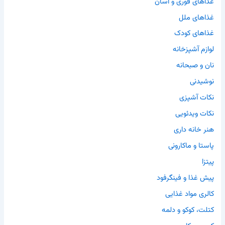
غذاهای فوری و آسان
غذاهای ملل
غذاهای کودک
لوازم آشپزخانه
نان و صبحانه
نوشیدنی
نکات آشپزی
نکات ویدئویی
هنر خانه داری
پاستا و ماکارونی
پیتزا
پیش غذا و فینگرفود
کالری مواد غذایی
کتلت، کوکو و دلمه