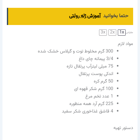
حتما بخوانید
آموزش ژله رولتی
3x
2x
1x
مقیاس
مواد لازم
300
گرم مخلوط توت و گیلاس خشک شده
3/4
پیمانه چای داغ
75
میلی لیترآب پرتقال تازه
اندکی پوست پرتقال
50
گرم کره
100
گرم شکر قهوه ای
1
عدد تخم مرغ
225
گرم آرد همه منظوره
4
قاشق غذاخوری شکر سفید
دستور تهیه