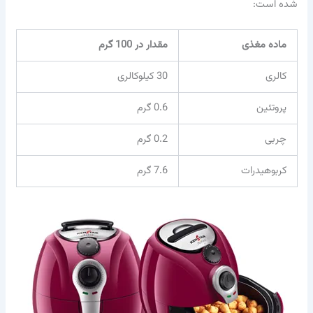
شده است:
ماده مغذی
مقدار در 100 گرم
کالری
30 کیلوکالری
پروتئین
0.6 گرم
چربی
0.2 گرم
کربوهیدرات
7.6 گرم