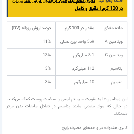
حتما بخوانید
کالری تخم بلدرچین و جدول ارزش غذایی آن
در 100 گرم | دقیق و کامل
ماده مغذی
مقدار در 100 گرم
درصد ارزش روزانه (DV)
ویتامین A
569 واحد بین‌المللی
11%
ویتامین C
8.1 میلی‌گرم
13%
پتاسیم
112 میلی‌گرم
3%
منیزیم
10 میلی‌گرم
3%
این ویتامین‌ها به تقویت سیستم ایمنی و سلامت پوست کمک می‌کنند،
در حالی که مواد معدنی مانند پتاسیم در تعادل مایعات بدن موثر
هستند.
کالری هندوانه در واحدهای مصرف رایج