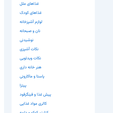
غذاهای ملل
غذاهای کودک
لوازم آشپزخانه
نان و صبحانه
نوشیدنی
نکات آشپزی
نکات ویدئویی
هنر خانه داری
پاستا و ماکارونی
پیتزا
پیش غذا و فینگرفود
کالری مواد غذایی
کتلت، کوکو و دلمه