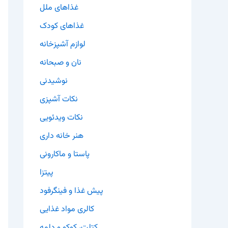
غذاهای ملل
غذاهای کودک
لوازم آشپزخانه
نان و صبحانه
نوشیدنی
نکات آشپزی
نکات ویدئویی
هنر خانه داری
پاستا و ماکارونی
پیتزا
پیش غذا و فینگرفود
کالری مواد غذایی
کتلت، کوکو و دلمه