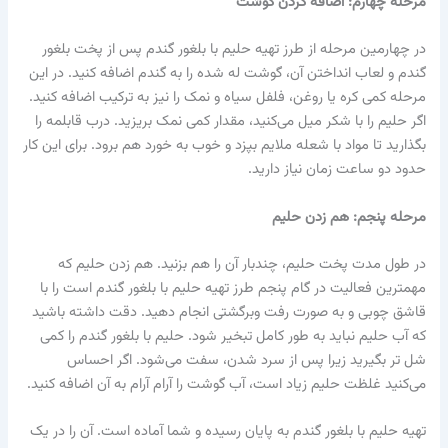
مرحله چهارم: اضافه کردن گوشت
در چهارمین مرحله از طرز تهیه حلیم با بلغور گندم پس از پخت بلغور
گندم و لعاب انداختن آن، گوشت له شده را به گندم اضافه کنید. در این
مرحله کمی کره یا روغن، فلفل سیاه و نمک را نیز به ترکیب اضافه کنید.
اگر حلیم را با شکر میل می‌کنید، مقدار کمی نمک بریزید. درب قابلمه را
بگذارید تا مواد با شعله ملایم بپزد و خوب به خورد هم برود. برای این کار
حدود دو ساعت زمان نیاز دارید.
مرحله پنجم: هم زدن حلیم
در طول مدت پخت حلیم، چندبار آن را هم بزنید. هم زدن حلیم که
مهمترین فعالیت در گام پنجم طرز تهیه حلیم با بلغور گندم است را با
قاشق چوبی و به صورت رفت‌ وبرگشتی انجام دهید. دقت داشته باشید
که آب حلیم نباید به طور کامل تبخیر شود. حلیم با بلغور گندم را کمی
شل‌ تر بگیرید زیرا پس از سرد شدن، سفت می‌شود. اگر احساس
می‌کنید غلظت حلیم زیاد است، آب گوشت را آرام آرام به آن اضافه کنید.
تهیه حلیم با بلغور گندم به پایان رسیده و شما آماده است. آن را در یک