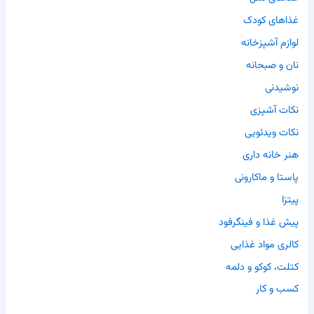
غذاهای کودک
لوازم آشپزخانه
نان و صبحانه
نوشیدنی
نکات آشپزی
نکات ویدئویی
هنر خانه داری
پاستا و ماکارونی
پیتزا
پیش غذا و فینگرفود
کالری مواد غذایی
کتلت، کوکو و دلمه
کسب و کار