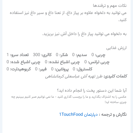
نکات مهم و ترفندها
می توانید به دلخواه علاوه بر پیاز داغ، از نعنا داغ و سیر داغ نیز استفاده
کنید.
به دلخواه می توانید پیاز داغ را داخل آش نیز بریزید.
ارزش غذایی
چربی:
0
سدیم:
0
شکر:
0
کالری:
300
تعداد سرو:
1
چربی ترانس:
0
چربی اشباع نشده:
0
چربی اشباع شده:
0
کلسترول:
0
پروتئین:
0
فیبر:
0
کربوهیدارت:
0
کلمات کلیدی:
طرز تهیه آش عباسعلی کرمانشاهی
آیا شما این دستور پخت را انجام داده اید؟
عکسی را به اشتراک بگذارید و ما را برچسب گذاری کنید - ما نمی توانیم صبر کنیم ببینیم چه
چیزی ساخته اید!
نگارش و ترجمه
:
دپارتمان 1TouchFood