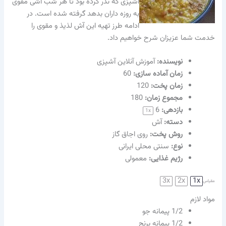
آشپزی که نذر کرده بود تا هر شب آشی مقوی
به روزه داران بدهد گرفته شده است. در
ادامه طرز تهیه این آش لذیذ و مقوی را
خدمت شما عزیزان شرح خواهیم داد.
نویسنده‌:
آموزش آنلاین آشپزی
زمان آماده سازی:
60
زمان پخت:
120
مجموع زمان:
180
بازدهی:
6
1
x
دسته:
آش
روش پخت:
روی اجاق گاز
نوع:
سنتی محلی ایرانی
رژیم غذایی:
معمولی
3x
2x
1x
مقیاس
مواد لازم
1/2
پیمانه جو
1/2
پیمانه برنج