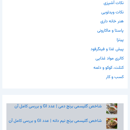
نکات آشپزی
نکات ویدئویی
هنر خانه داری
پاستا و ماکارونی
پیتزا
پیش غذا و فینگرفود
کالری مواد غذایی
کتلت، کوکو و دلمه
کسب و کار
شاخص گلیسمی برنج دمی | عدد GI و بررسی کامل آن
شاخص گلیسمی برنج نیم‌ دانه | عدد GI و بررسی کامل آن