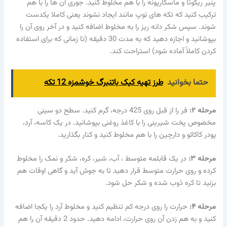
پنیر ریکوتا و ماسکارپونه را با هم مخلوط کنید. جوری آن ها را با هم
ترکیب کنید که تکه های توپ مانند ایجاد نشوند یعنی کاملا یکدست
شوند. سپس شکر دانه ریز را به مخلوط اضافه کنید و در آخر روی آن را
بپوشانید و اجازه دهید که به مدت 30 دقیقه (تا زمانی که برای استفاده
کردن کاملاً آماده شود) استراحت کند.
حتما بخوانید
طرز تهیه کیک باتنبرگ خوشمزه 12 تکه
مرحله ۲
:
فر را از قبل روی 425 درجه، گرم کنید. سطح دو سینی
مخصوص پخت شیرینی را با کاغذ روغنی بپوشانید. در یک کاسه، آرد،
پودر کاکائو و دارچین را با هم مخلوط کنید و کنار بگذارید.
مرحله ۳
:
در یک قابلمه متوسط ​​، آب، شیر، کره، شکر و نمک را مخلوط
کرده و روی حرارت متوسط ​​قرار دهید تا به جوش آید و گاهی اوقات هم
بزنید تا کره ذوب شده و شکر حل شود.
مرحله ۴
:
حرارت را روی درجه کم تنظیم کنید و مخلوط آرد را یکجا اضافه
کنید و به هم زدن آن روی حرارت، ادامه دهید. حدود 2 دقیقه آن را هم