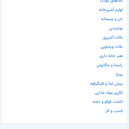
غذاهای کودک
لوازم آشپزخانه
نان و صبحانه
نوشیدنی
نکات آشپزی
نکات ویدئویی
هنر خانه داری
پاستا و ماکارونی
پیتزا
پیش غذا و فینگرفود
کالری مواد غذایی
کتلت، کوکو و دلمه
کسب و کار