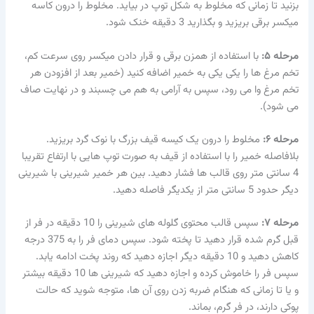
بزنید تا زمانی که مخلوط به شکل توپ در بیاید. مخلوط را درون کاسه
میکسر برقی بریزید و بگذارید 3 دقیقه خنک شود.
مرحله ۵
:
با استفاده از همزن برقی و قرار دادن میکسر روی سرعت کم،
تخم مرغ ها را یکی یکی به خمیر اضافه کنید (خمیر بعد از افزودن هر
تخم مرغ وا می رود، سپس به آرامی به هم می چسبند و در نهایت صاف
می شود).
مرحله ۶
:
مخلوط را درون یک کیسه قیف بزرگ با نوک گرد بریزید.
بلافاصله خمیر را با استفاده از قیف به صورت توپ هایی با ارتفاع تقریبا
4 سانتی متر روی قالب ها فشار دهید. بین هر خمیر شیرینی با شیرینی
دیگر حدود 5 سانتی متر از یکدیگر فاصله دهید.
مرحله ۷:
سپس قالب محتوی گلوله های شیرینی را 10 دقیقه در فر از
قبل گرم شده قرار دهید تا پخته شود. سپس دمای فر را به 375 درجه
کاهش دهید و 10 دقیقه دیگر اجازه دهید که روند پخت ادامه یابد.
سپس فر را خاموش کرده و اجازه دهید که شیرینی ها 10 دقیقه بیشتر
و یا تا زمانی که هنگام ضربه زدن روی آن ها، متوجه شوید که حالت
پوکی دارند، در فر گرم، بماند.