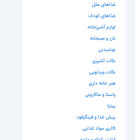
غذاهای ملل
غذاهای کودک
لوازم آشپزخانه
نان و صبحانه
نوشیدنی
نکات آشپزی
نکات ویدئویی
هنر خانه داری
پاستا و ماکارونی
پیتزا
پیش غذا و فینگرفود
کالری مواد غذایی
کتلت، کوکو و دلمه