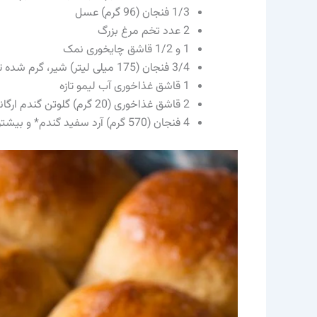
1/3 فنجان (96 گرم) عسل
2 عدد تخم مرغ بزرگ
1 و 1/2 قاشق چایخوری نمک
3/4 فنجان (175 میلی لیتر) شیر، گرم شده تا دمای 110 – 115 درجه
1 قاشق غذاخوری آب لیمو تازه
2 قاشق غذاخوری (20 گرم) گلوتن گندم ارگانیک
4 فنجان (570 گرم) آرد سفید گندم* و بیشتر در صورت نیاز